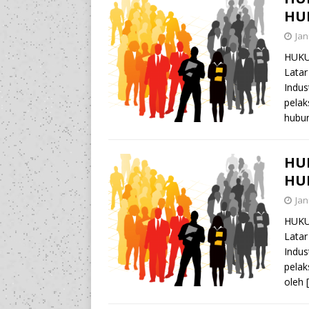
HU
Jan
HUKU
Latar
Indus
pelak
hubu
HU
HU
Jan
HUKU
Latar
Indus
pelak
oleh