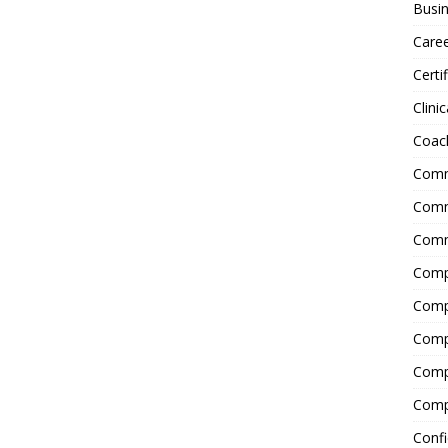
Busin
Care
Certi
Clinic
Coac
Comm
Commu
Comm
Comp
Compl
Comp
Comp
Comp
Confi