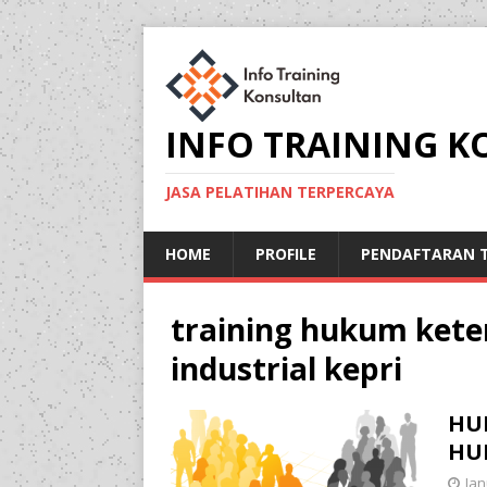
INFO TRAINING 
JASA PELATIHAN TERPERCAYA
HOME
PROFILE
PENDAFTARAN T
training hukum ket
industrial kepri
HU
HU
Jan