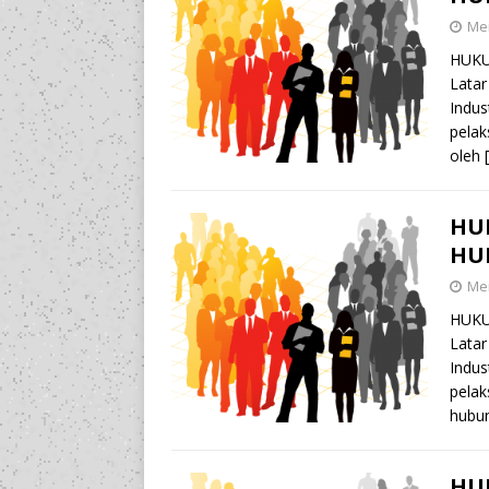
Mei
HUKU
Latar
Indus
pelak
oleh
HU
HU
Mei
HUKU
Latar
Indus
pelak
hubu
HU