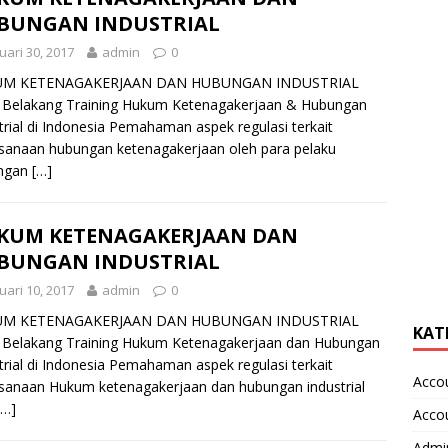
BUNGAN INDUSTRIAL
uari 30, 2017
admin
0
M KETENAGAKERJAAN DAN HUBUNGAN INDUSTRIAL
 Belakang Training Hukum Ketenagakerjaan & Hubungan
trial di Indonesia Pemahaman aspek regulasi terkait
sanaan hubungan ketenagakerjaan oleh para pelaku
ngan
[…]
KUM KETENAGAKERJAAN DAN
BUNGAN INDUSTRIAL
uari 10, 2017
admin
0
M KETENAGAKERJAAN DAN HUBUNGAN INDUSTRIAL
KAT
 Belakang Training Hukum Ketenagakerjaan dan Hubungan
trial di Indonesia Pemahaman aspek regulasi terkait
Acco
sanaan Hukum ketenagakerjaan dan hubungan industrial
[…]
Acco
Admin