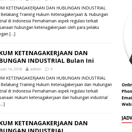
M KETENAGAKERJAAN DAN HUBUNGAN INDUSTRIAL
 Belakang Training Hukum Ketenagakerjaan & Hubungan
trial di Indonesia Pemahaman aspek regulasi terkait
sanaan hubungan ketenagakerjaan oleh para pelaku
ngan
[…]
KUM KETENAGAKERJAAN DAN
BUNGAN INDUSTRIAL Bulan Ini
uari 14, 2018
admin
0
M KETENAGAKERJAAN DAN HUBUNGAN INDUSTRIAL
 Belakang Training Hukum Ketenagakerjaan dan Hubungan
Onli
trial di Indonesia Pemahaman aspek regulasi terkait
Phon
sanaan Hukum ketenagakerjaan dan hubungan industrial
Emai
[…]
Webs
JAD
KUM KETENAGAKERJAAN DAN
BUNGAN INDUSTRIAL