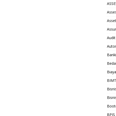
ASS
Asse
Asse
Assu
Audit
Auto
Bank
Beda
Biay
BIM
Bisni
Bisni
Boot
BPJS