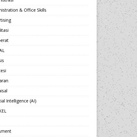
istration & Office Skills
tising
itasi
berat
AL
sis
esi
aran
isal
cial Intelligence (AI)
KEL
sment