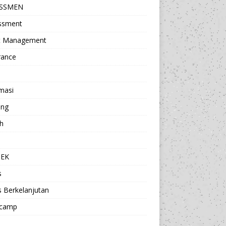
ESSMEN
ssment
t Management
rance
masi
ing
h
a
TEK
s
s Berkelanjutan
camp