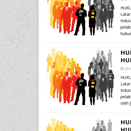
HUKU
Latar
Indus
pelak
hubu
HU
HU
Jan
HUKU
Latar
Indus
pelak
oleh
HU
HU