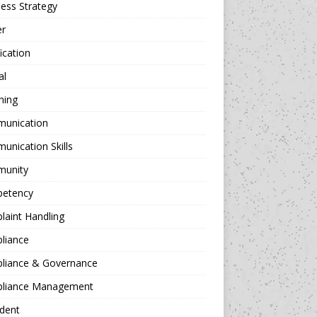
ess Strategy
er
fication
al
hing
unication
nication Skills
unity
etency
aint Handling
liance
liance & Governance
liance Management
dent