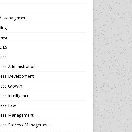
d Management
ding
daya
DES
ness
ess Administration
ness Development
ness Growth
ess Intelligence
ness Law
ness Management
ness Process Management