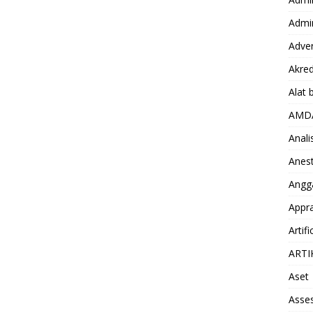
Admin
Adver
Akred
Alat 
AMD
Anali
Anest
Angg
Appra
Artifi
ARTI
Aset
Asse