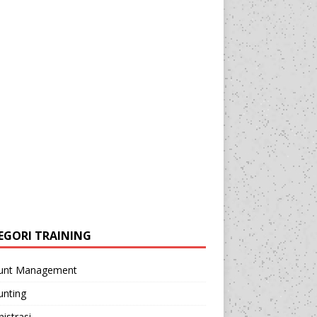
EGORI TRAINING
unt Management
unting
istrasi