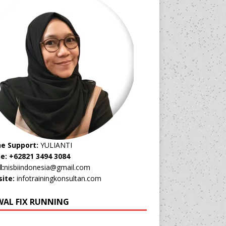
ne Support:
YULIANTI
e: +62821 3494 3084
l:
nisbiindonesia@gmail.com
ite:
infotrainingkonsultan.com
WAL FIX RUNNING