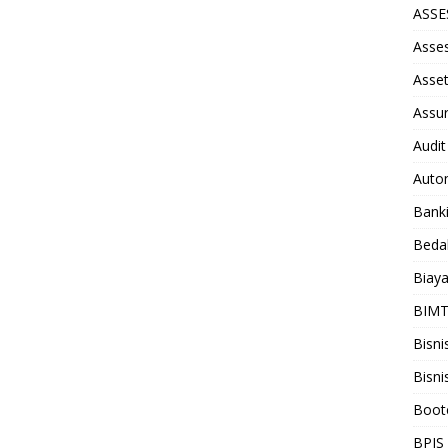
ASS
Asse
Asse
Assu
Audit
Auto
Bank
Beda
Biay
BIM
Bisni
Bisni
Boot
BPJS