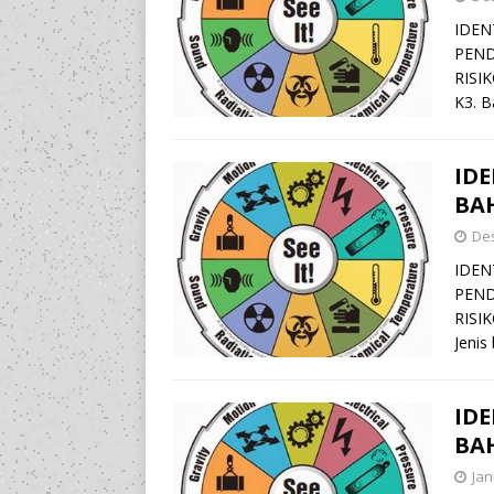
IDEN
PEND
RISI
K3. B
ID
BAH
De
IDEN
PEND
RISIK
Jenis
ID
BAH
Jan