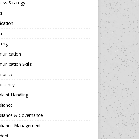
ess Strategy
er
fication
al
hing
unication
nication Skills
unity
etency
aint Handling
liance
liance & Governance
liance Management
dent