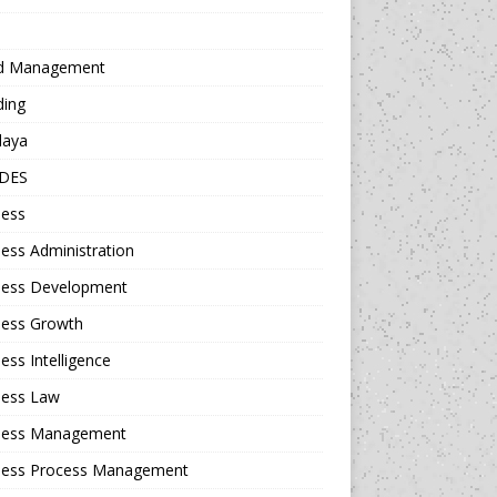
d Management
ding
daya
DES
ness
ess Administration
ness Development
ness Growth
ess Intelligence
ness Law
ness Management
ness Process Management