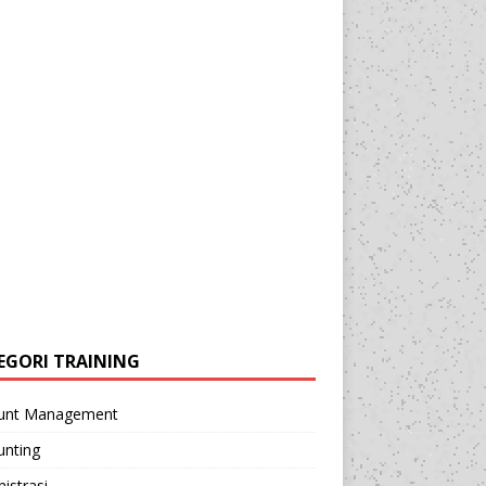
EGORI TRAINING
unt Management
unting
istrasi