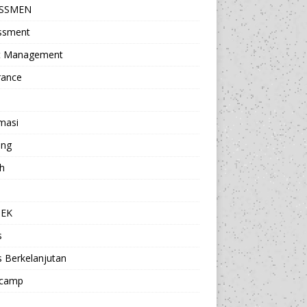
ESSMEN
ssment
t Management
rance
masi
ing
h
a
TEK
s
s Berkelanjutan
camp