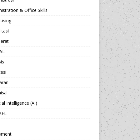
istration & Office Skills
tising
itasi
berat
AL
sis
esi
aran
isal
cial Intelligence (AI)
KEL
sment