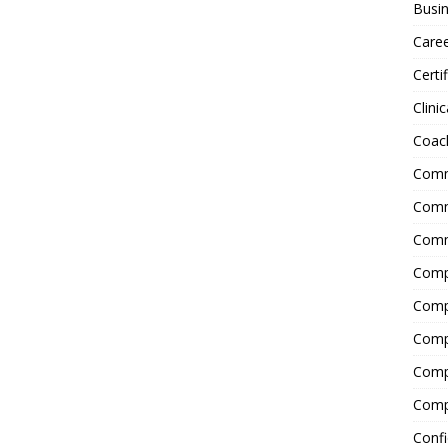
Busin
Care
Certi
Clinic
Coac
Comm
Commu
Comm
Comp
Compl
Comp
Comp
Comp
Confi