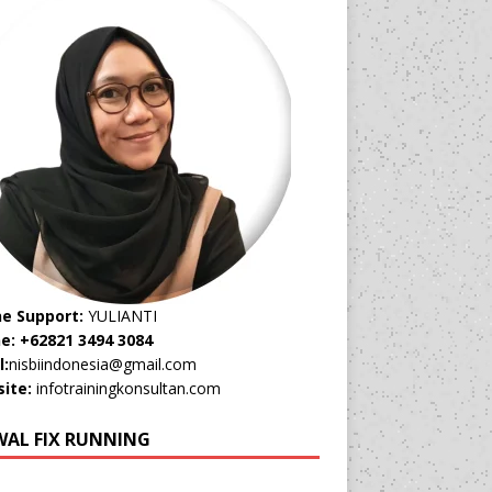
ne Support:
YULIANTI
e: +62821 3494 3084
l:
nisbiindonesia@gmail.com
ite:
infotrainingkonsultan.com
WAL FIX RUNNING