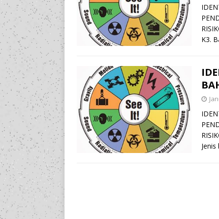
IDEN
PEND
RISI
K3. B
ID
BAH
Jan
IDEN
PEND
RISIK
Jenis