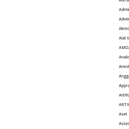
Admin
Adver
Akred
Alat 
AMD
Anali
Anest
Angg
Appra
Artifi
ARTI
Aset
Asse