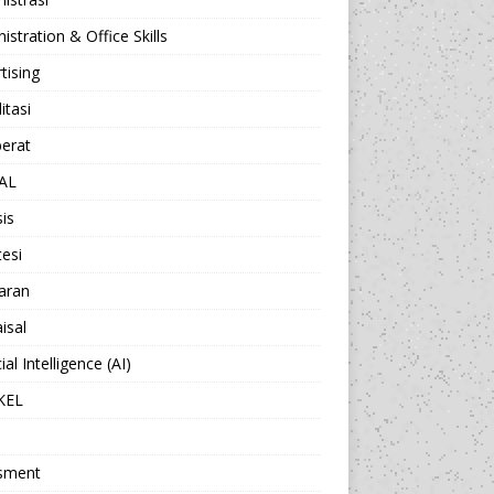
istration & Office Skills
tising
itasi
berat
AL
sis
esi
aran
isal
cial Intelligence (AI)
KEL
sment