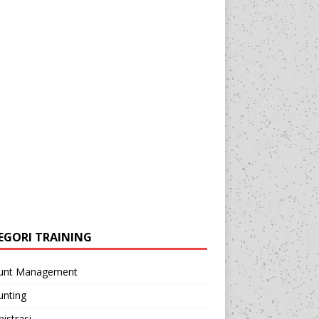
EGORI TRAINING
unt Management
unting
istrasi