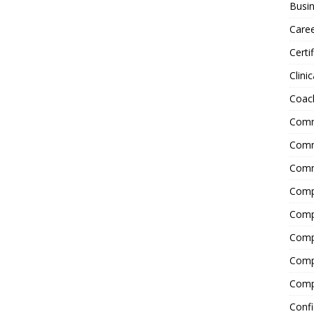
Busin
Care
Certi
Clinic
Coac
Comm
Commu
Comm
Comp
Compl
Comp
Comp
Comp
Confi