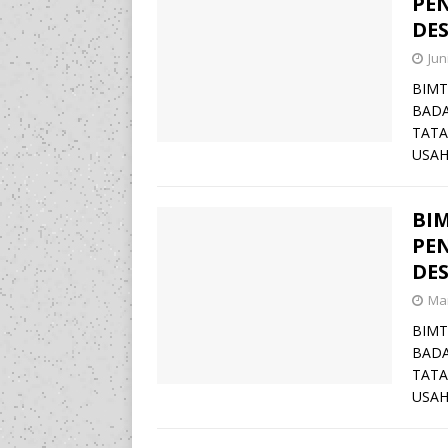
PE
DES
Jun
BIMT
BADA
TAT
USAH
BI
PE
DES
Mar
BIMT
BADA
TAT
USAH