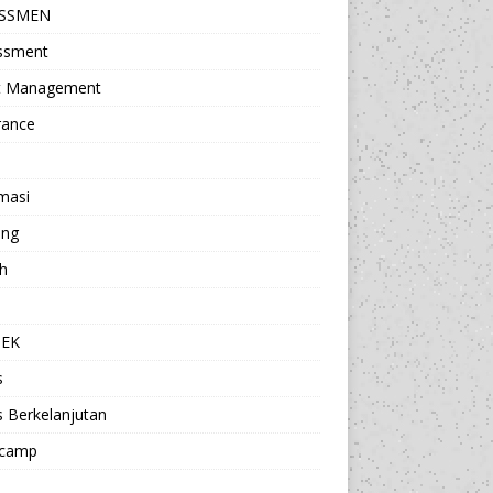
ESSMEN
ssment
t Management
rance
masi
ing
h
a
TEK
s
s Berkelanjutan
camp