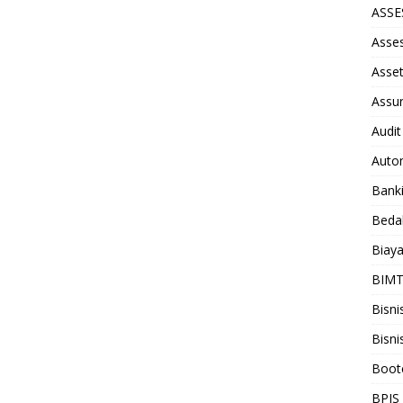
ASS
Asse
Asse
Assu
Audit
Auto
Bank
Beda
Biay
BIM
Bisni
Bisni
Boot
BPJS