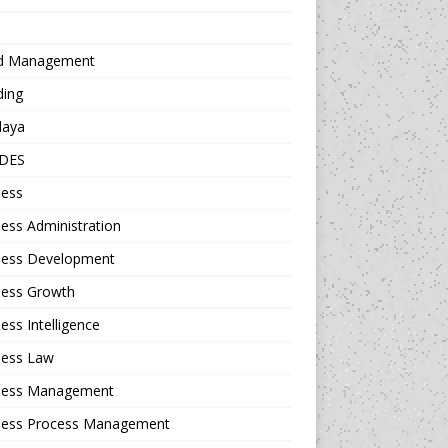
d Management
ding
daya
DES
ness
ess Administration
ness Development
ness Growth
ess Intelligence
ness Law
ness Management
ness Process Management