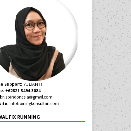
ne Support:
YULIANTI
e: +62821 3494 3084
l:
nisbiindonesia@gmail.com
ite:
infotrainingkonsultan.com
WAL FIX RUNNING