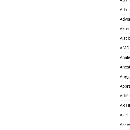
Admin
Adver
Akred
Alat 
AMD
Anali
Anest
Angg
Appra
Artifi
ARTI
Aset
Asse