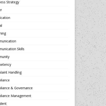
ess Strategy
er
fication
al
hing
unication
nication Skills
unity
etency
aint Handling
liance
liance & Governance
liance Management
dent