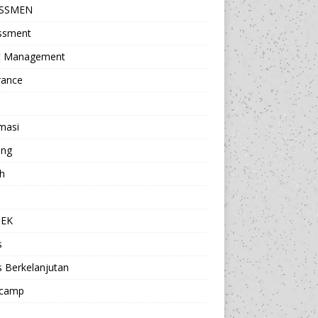
ESSMEN
ssment
t Management
rance
masi
ing
h
a
TEK
s
s Berkelanjutan
camp