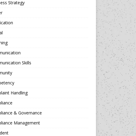
ess Strategy
er
fication
al
hing
unication
nication Skills
unity
etency
aint Handling
liance
liance & Governance
liance Management
dent