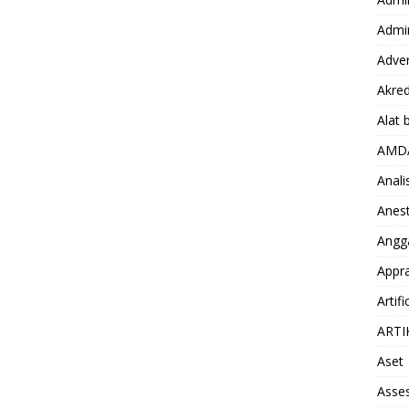
Admin
Adver
Akred
Alat 
AMD
Anali
Anest
Angg
Appra
Artifi
ARTI
Aset
Asse