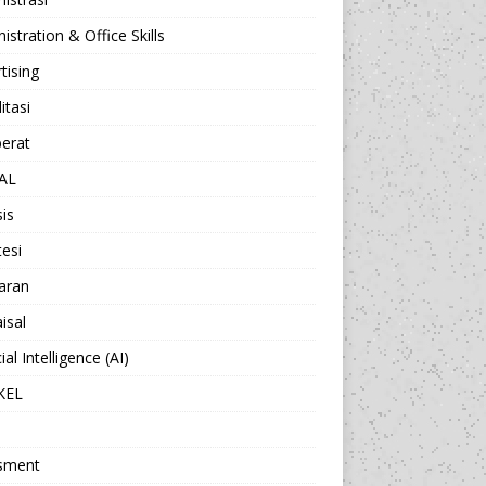
istration & Office Skills
tising
itasi
berat
AL
sis
esi
aran
isal
cial Intelligence (AI)
KEL
sment