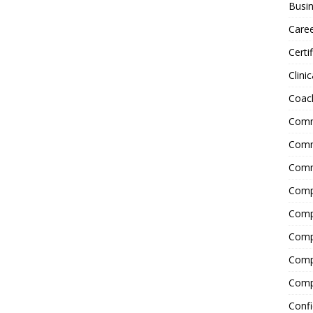
Busin
Care
Certi
Clinic
Coac
Comm
Commu
Comm
Comp
Compl
Comp
Comp
Comp
Confi