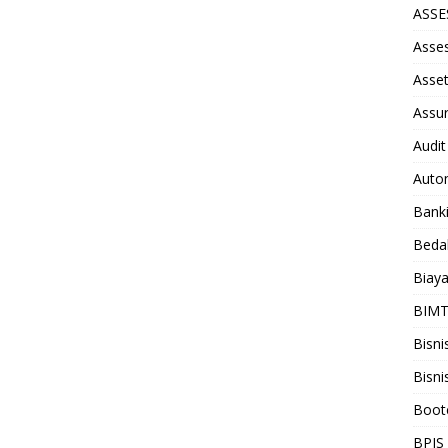
ASS
Asse
Asse
Assu
Audit
Auto
Bank
Beda
Biay
BIM
Bisni
Bisni
Boot
BPJS