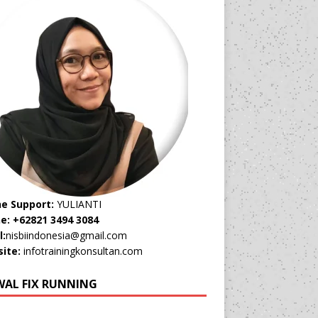
ne Support:
YULIANTI
e: +62821 3494 3084
l:
nisbiindonesia@gmail.com
ite:
infotrainingkonsultan.com
WAL FIX RUNNING