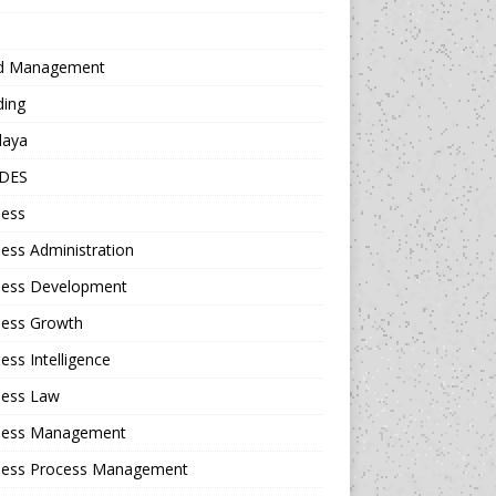
d Management
ding
daya
DES
ness
ess Administration
ness Development
ness Growth
ess Intelligence
ness Law
ness Management
ness Process Management