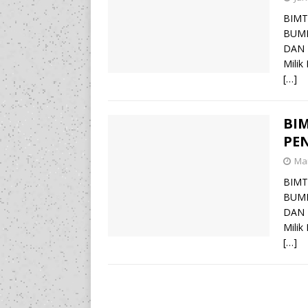
BIMT
BUMD
DAN 
Milik
[…]
BI
PE
Mar
BIMT
BUMD
DAN 
Milik
[…]