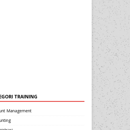
EGORI TRAINING
unt Management
unting
istrasi